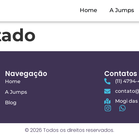
Home
A Jumps
tado
Navegação
Contatos
(11) 4794
Home
contato
A Jumps
Mogi das 
Blog
© 2026 Todos os direitos reservados.